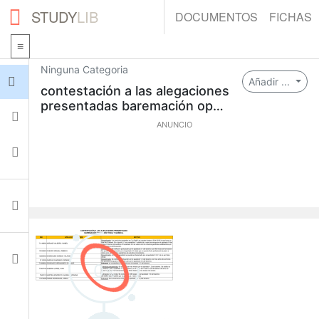
STUDY
LIB
DOCUMENTOS
FICHAS
Ninguna Categoria
Iniciar sesión
Añadir ...
contestación a las alegaciones
presentadas baremación oposi
Fichas
ción
ANUNCIO
Colecciones
Documentos
Ajustes
0