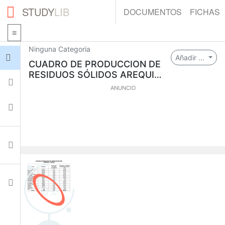
STUDY
LIB
DOCUMENTOS
FICHAS
Ninguna Categoria
Iniciar sesión
Añadir ...
CUADRO DE PRODUCCION DE
RESIDUOS SÓLIDOS AREQUIP
Fichas
A
ANUNCIO
Colecciones
Documentos
Ajustes
0