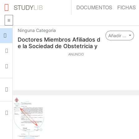
STUDY
LIB
DOCUMENTOS
FICHAS
Ninguna Categoria
Iniciar sesión
Añadir ...
Doctores Miembros Afiliados d
e la Sociedad de Obstetricia y
Fichas
ANUNCIO
Colecciones
Documentos
Ajustes
0