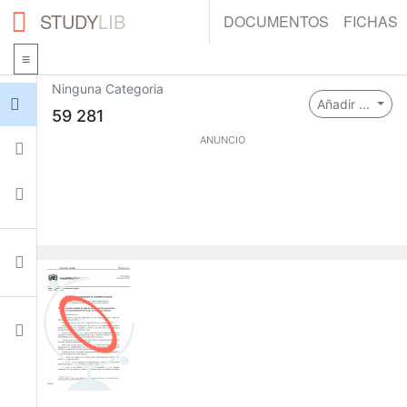
STUDY
LIB
DOCUMENTOS
FICHAS
Ninguna Categoria
Iniciar sesión
Añadir ...
59 281
ANUNCIO
Fichas
Colecciones
Documentos
0
Ajustes