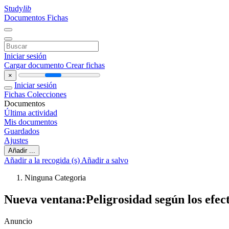
Study
lib
Documentos
Fichas
Iniciar sesión
Cargar documento
Crear fichas
×
Iniciar sesión
Fichas
Colecciones
Documentos
Última actividad
Mis documentos
Guardados
Ajustes
Añadir ...
Añadir a la recogida (s)
Añadir a salvo
Ninguna Categoria
Nueva ventana:Peligrosidad según los efecto
Anuncio