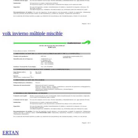
volk invierno múltiple miscible
ERTAN