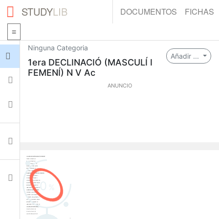
STUDY
LIB
DOCUMENTOS
FICHAS
Ninguna Categoria
Iniciar sesión
Añadir ...
1era DECLINACIÓ (MASCULÍ I
FEMENÍ) N V Ac
Fichas
ANUNCIO
Colecciones
Documentos
Ajustes
0