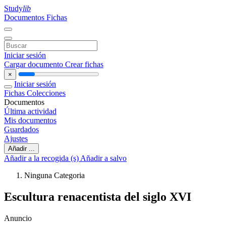
Study
lib
Documentos
Fichas
Iniciar sesión
Cargar documento
Crear fichas
×
Iniciar sesión
Fichas
Colecciones
Documentos
Última actividad
Mis documentos
Guardados
Ajustes
Añadir ...
Añadir a la recogida (s)
Añadir a salvo
Ninguna Categoria
Escultura renacentista del siglo XVI
Anuncio