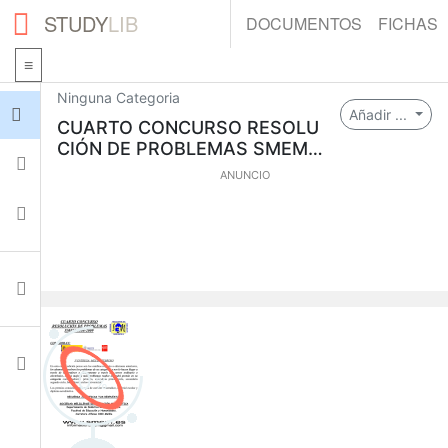
STUDY
LIB
DOCUMENTOS
FICHAS
Ninguna Categoria
Iniciar sesión
Añadir ...
CUARTO CONCURSO RESOLU
CIÓN DE PROBLEMAS SMEM 2
Fichas
008-2009
ANUNCIO
Colecciones
Documentos
Ajustes
0