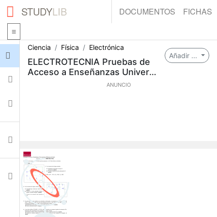
STUDY
LIB
DOCUMENTOS
FICHAS
Ciencia
Física
Electrónica
Iniciar sesión
Añadir ...
ELECTROTECNIA Pruebas de
Acceso a Enseñanzas Universi
Fichas
tarias Oficiales de Grado MATE
ANUNCIO
RIA:
Colecciones
Documentos
Ajustes
0