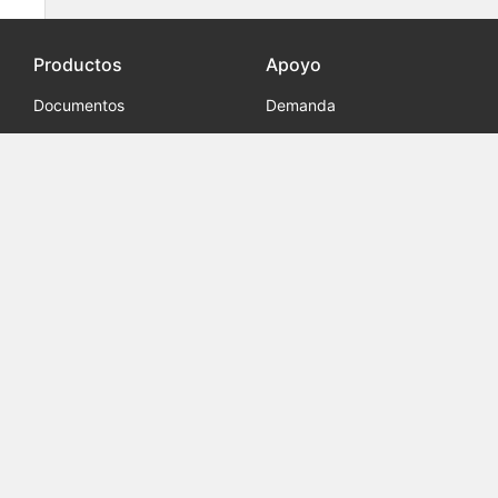
Productos
Apoyo
Documentos
Demanda
Fichas
Socios
© 2013 - 2026 studylib.es todas las demás marcas
comerciales y derechos de autor son propiedad de sus
respectivos dueños
GDPR
Privacidad
Términos
Hacer una sugerencia
¿Encontró errores en la interfaz o en los textos? ¿O sabes cómo
mejorar StudyLib UI? Siéntase libre de enviar sugerencias. ¡Es
muy importante para nosotros!