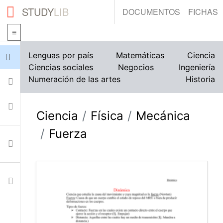
STUDY
LIB
DOCUMENTOS
FICHAS
Lenguas por país
Matemáticas
Ciencia
Iniciar sesión
Ciencias sociales
Negocios
Ingeniería
Numeración de las artes
Historia
Fichas
Colecciones
Ciencia
Física
Mecánica
Fuerza
Documentos
Ajustes