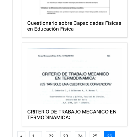
Cuestionario sobre Capacidades Físicas
en Educación Física
CRITERIO DE TRABAJO MECANICO EN
TERMODINAMICA:
prev
«
1 ...
22
23
24
25
26